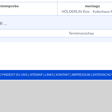
stimmprobe
montags
HÖLDERLIN Eins - Kulturhaus K
 ...
Terminvorschau
O FINDEST DU UNS
|
SITEMAP
|
LINKS
|
KONTAKT
|
IMPRESSUM
|
DATENSCHU