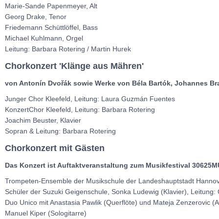
Marie-Sande Papenmeyer, Alt
Georg Drake, Tenor
Friedemann Schüttlöffel, Bass
Michael Kuhlmann, Orgel
Leitung: Barbara Rotering / Martin Hurek
Chorkonzert 'Klänge aus Mähren'
von
Antonín Dvořák
sowie
Werke von
Béla Bartók, Johannes Br
Junger Chor Kleefeld, Leitung: Laura Guzmán Fuentes
KonzertChor Kleefeld, Leitung: Barbara Rotering
Joachim Beuster, Klavier
Sopran & Leitung: Barbara Rotering
Chorkonzert mit Gästen
Das Konzert ist Auftaktveranstaltung zum Musikfestival 30625
Trompeten-Ensemble der Musikschule der Landeshauptstadt Hanno
Schüler der Suzuki Geigenschule, Sonka Ludewig (Klavier), Leitung:
Duo Unico mit Anastasia Pawlik (Querflöte) und Mateja Zenzerovic (
Manuel Kiper (Sologitarre)