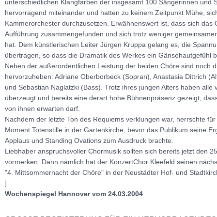
unterschiedlichen Klangfarben der insgesamt 100 Sängerinnen und 
hervorragend miteinander und hatten zu keinem Zeitpunkt Mühe, sic
Kammerorchester durchzusetzen. Erwähnenswert ist, dass sich das O
Aufführung zusammengefunden und sich trotz weniger gemeinsamer
hat. Dem künstlerischen Leiter Jürgen Kruppa gelang es, die Spannu
übertragen, so dass die Dramatik des Werkes ein Gänsehautgefühl be
Neben der außerordentlichen Leistung der beiden Chöre sind noch di
hervorzuheben: Adriane Oberborbeck (Sopran), Anastasia Dittrich (Al
und Sebastian Naglatzki (Bass). Trotz ihres jungen Alters haben alle 
überzeugt und bereits eine derart hohe Bühnenpräsenz gezeigt, da
von ihnen erwarten darf.
Nachdem der letzte Ton des Requiems verklungen war, herrschte für
Moment Totenstille in der Gartenkirche, bevor das Publikum seine Erg
Applaus und Standing Ovations zum Ausdruck brachte.
Liebhaber anspruchsvoller Chormusik sollten sich bereits jetzt den 
vormerken. Dann nämlich hat der KonzertChor Kleefeld seinen nächs
"4. Mittsommernacht der Chöre" in der Neustädter Hof- und Stadtkirc
]
Wochenspiegel Hannover vom 24.03.2004