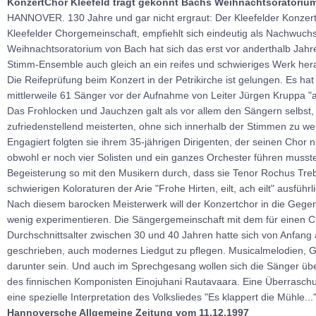
KonzertChor Kleefeld trägt gekonnt Bachs Weihnachtsoratorium
HANNOVER. 130 Jahre und gar nicht ergraut: Der Kleefelder Konzert
Kleefelder Chorgemeinschaft, empfiehlt sich eindeutig als Nachwuchs
Weihnachtsoratorium von Bach hat sich das erst vor anderthalb Jah
Stimm-Ensemble auch gleich an ein reifes und schwieriges Werk he
Die Reifeprüfung beim Konzert in der Petrikirche ist gelungen. Es hat 
mittlerweile 61 Sänger vor der Aufnahme von Leiter Jürgen Kruppa "
Das Frohlocken und Jauchzen galt als vor allem den Sängern selbst, 
zufriedenstellend meisterten, ohne sich innerhalb der Stimmen zu we
Engagiert folgten sie ihrem 35-jährigen Dirigenten, der seinen Chor 
obwohl er noch vier Solisten und ein ganzes Orchester führen musste
Begeisterung so mit den Musikern durch, dass sie Tenor Rochus Treb
schwierigen Koloraturen der Arie "Frohe Hirten, eilt, ach eilt" ausführl
Nach diesem barocken Meisterwerk will der Konzertchor in die Gege
wenig experimentieren. Die Sängergemeinschaft mit dem für einen C
Durchschnittsalter zwischen 30 und 40 Jahren hatte sich von Anfang
geschrieben, auch modernes Liedgut zu pflegen. Musicalmelodien, G
darunter sein. Und auch im Sprechgesang wollen sich die Sänger üb
des finnischen Komponisten Einojuhani Rautavaara. Eine Überrasch
eine spezielle Interpretation des Volksliedes "Es klappert die Mühle..."
Hannoversche Allgemeine Zeitung vom 11.12.1997