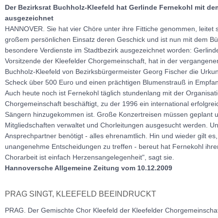
Der Bezirksrat Buchholz-Kleefeld hat Gerlinde Fernekohl mit de
ausgezeichnet
HANNOVER. Sie hat vier Chöre unter ihre Fittiche genommen, leitet s
großem persönlichen Einsatz deren Geschick und ist nun mit dem Bü
besondere Verdienste im Stadtbezirk ausgezeichnet worden: Gerlinde
Vorsitzende der Kleefelder Chorgemeinschaft, hat in der vergangenen
Buchholz-Kleefeld von Bezirksbürgermeister Georg Fischer die Urku
Scheck über 500 Euro und einen prächtigen Blumenstrauß in Empfan
Auch heute noch ist Fernekohl täglich stundenlang mit der Organisat
Chorgemeinschaft beschäftigt, zu der 1996 ein international erfolgre
Sängern hinzugekommen ist. Große Konzertreisen müssen geplant un
Mitgliedschaften verwaltet und Chorleitungen ausgesucht werden. Un
Ansprechpartner benötigt - alles ehrenamtlich. Hin und wieder gilt es
unangenehme Entscheidungen zu treffen - bereut hat Fernekohl ihren
Chorarbeit ist einfach Herzensangelegenheit", sagt sie.
Hannoversche Allgemeine Zeitung vom 10.12.2009
PRAG SINGT, KLEEFELD BEEINDRUCKT
PRAG. Der Gemischte Chor Kleefeld der Kleefelder Chorgemeinschaft