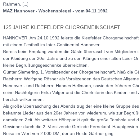
Rahmen. [...]
MAZ Hannover - Wochenspiegel - vom 04.11.1992
125 JAHRE KLEEFELDER CHORGEMEINSCHAFT
HANNOVER. Am 24.10.1992 feierte die Kleefelder Chorgemeinschaft 
mit einem Festball im Inter-Continental Hannover.
Bereits beim Empfang wurden die Gäste überrascht von Mitgliedern d
der Kleidung der 20er Jahre und zu den Klängen einer alten Leier-
kleine Begrüßungsgeschenke überreichten.
Günter Siemering, 1. Vorsitzender der Chorgemeinschaft, hieß die G
Ratsherrn Wolfgang Rösner als Vorsitzenden des Deutschen Allgeme
Hannover - und Ratsherrn Hannes Hellmann, sowie den früheren Chor
seine Nachfolgerin Erika Volger und die Chorleiterin des Kinder- und
herzlich willkommen.
Als große Überraschung des Abends trug der eine kleine Gruppe de
bekannte Lieder aus den 20er Jahren vor, wiederum, wie zur Begrüß
damaligen Zeit. Als weiterer Höhepunkt galt die große Tombola und 
Gewinner durch die 2. Vorsitzende Gerlinde Fernekohl. Hauptgewinn 
Reise im Wert von 2.000 DM, der an Heide Gärtner ging.