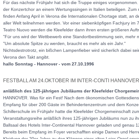
Für das nächste Frühjahr hat sich die Truppe einiges vorgenommen. 
der Konzertchor an einem Wertungssingen in Italien beteiligen. Zum 
finden Anfang April in Verona die Internationalen Chortage statt, an
aller Welt teilnehmen werden. Vor einer siebenköpfigen Fachjury im
Teatro Nuovo werden die Kleefelder dann ihren ersten größeren Auftr
"Für uns wird der Wettbewerb eine Standortbestimmung sein, mehr nic
"Um absolute Spitze zu werden, braucht es mehr als ein Jahr."
Nichtsdestrotrotz, ein bißchen Lampenfieber wird sicherlich dabei se
Verona den Takt angibt.
hallo Sonntag - Hannover - vom 27.10.1996
FESTBALL AM 24.OKTOBER IM INTER-CONTI HANNOVE
anläßlich des 125-jährigen Jubiläums der Kleefelder Chorgemei
HANNOVER. Was für ein Fest! Nach dem ökonomischen Gottesdienst 
Empfang für über 200 Gäste im Behindertenzentrum und dem Konzert
Schillerschule im Frühjahr hatte die Kleefelder Chorgemeinschaft zu
Veranstaltungsreihe anläßlich ihres 125-jährigen Jubiläums nun zu i
Ballsaal des Hotels Inter-Continental Hannover geladen und genau 1
Bereits beim Empfang im Foyer verschafften einige Damen und Herren
Kleidung der 20er Jahre zu den Klängen einer alten Leier-Orgel erwa