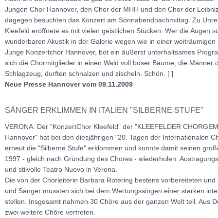
Jungen Chor Hannover, den Chor der MHH und den Chor der Leibniz-
dagegen besuchten das Konzert am Sonnabendnachmittag. Zu Unrec
Kleefeld eröffnete es mit vielen geistlichen Stücken. Wer die Augen s
wunderbaren Akustik in der Galerie wegen wie in einer weiträumigen B
Junge Konzertchor Hannover, bot ein äußerst unterhaltsames Progr
sich die Chormitglieder in einen Wald voll böser Bäume, die Männe
Schlagzeug, durften schnalzen und zischeln. Schön. [ ]
Neue Presse Hannover vom 09.11.2009
SÄNGER ERKLIMMEN IN ITALIEN "SILBERNE STUFE"
VERONA. Der "KonzertChor Kleefeld" der "KLEEFELDER CHORGEM
Hannover" hat bei den diesjährigen "20. Tagen der Internationalen 
erneut die "Silberne Stufe" erklommen und konnte damit seinen gro
1997 - gleich nach Gründung des Chores - wiederholen. Austragungs
und stilvolle Teatro Nuovo in Verona.
Die von der Chorleiterin Barbara Rotering bestens vorbereiteten un
und Sänger mussten sich bei dem Wertungssingen einer starken inte
stellen. Insgesamt nahmen 30 Chöre aus der ganzen Welt teil. Aus 
zwei weitere Chöre vertreten.