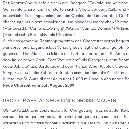
Der KonzertChor Kleefeld trat in der Kategorie "Sakrale und weltliche L
Gemischte Chöre" an. Hier stellten sich 7 Chöre der Jury. Auffallend 
beachtliche Leistungsanstieg und die Qualität der Liedvorträge. Der 
überzeugte mit einem schwierigen und abwechslungsreichen Vortrag: 
(Monteverdi), "Come, sable night" (Ward), "Cantate Domino" (Mi kinis)
(Mendelssohn Bartholdy) als Pflichtwerk.
Auch das gebotene Rahmenprogramm des Chorwettbewerbs begeister
wunderschöne Lagunenstadt Venedig besichtigt und das angenehm
genossen. Den Abschluss bildete ein Partnerchortreffen in St. Anna 
dem italienischen Chor "Coro Voci Amiche" als Gastgeber, dem fran
Vocal Jubilate" aus Bordeaux und dem "KonzertChor Kleefeld". Sowo
Sänger als auch die Zuhörer erfreuten sich über die tolle Akustik in d
Kirche von St. Anna di Alfaedo in über 1.000 m Höhe in den nahen B
Neue Chorzeit vom Juli/August 2009
GROSSER APPLAUS FÜR EINEN GROSSEN AUFTRITT
OSTERWALD. Eine Leidenschaft für Chorgesang - das setzt der Konz
voraus, der aufgenommen werden will. Und genau das setzen die S
vorbildlich und mit stimmlicher Präzision in die Tat um. Davon haben