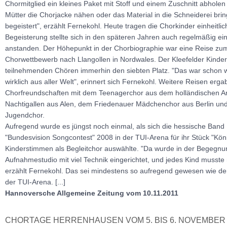
Chormitglied ein kleines Paket mit Stoff und einem Zuschnitt abholen
Mütter die Chorjacke nähen oder das Material in die Schneiderei brin
begeistert", erzählt Fernekohl. Heute tragen die Chorkinder einheitlic
Begeisterung stellte sich in den späteren Jahren auch regelmäßig ei
anstanden. Der Höhepunkt in der Chorbiographie war eine Reise zum
Chorwettbewerb nach Llangollen in Nordwales. Der Kleefelder Kinder
teilnehmenden Chören immerhin den siebten Platz. "Das war schon 
wirklich aus aller Welt", erinnert sich Fernekohl. Weitere Reisen erg
Chorfreundschaften mit dem Teenagerchor aus dem holländischen A
Nachtigallen aus Alen, dem Friedenauer Mädchenchor aus Berlin u
Jugendchor.
Aufregend wurde es jüngst noch einmal, als sich die hessische Band
"Bundesvision Songcontest" 2008 in der TUI-Arena für ihr Stück "Köni
Kinderstimmen als Begleitchor auswählte. "Da wurde in der Begegnun
Aufnahmestudio mit viel Technik eingerichtet, und jedes Kind musste 
erzählt Fernekohl. Das sei mindestens so aufregend gewesen wie der 
der TUI-Arena. [...]
Hannoversche Allgemeine Zeitung vom 10.11.2011
CHORTAGE HERRENHAUSEN VOM 5. BIS 6. NOVEMBER 