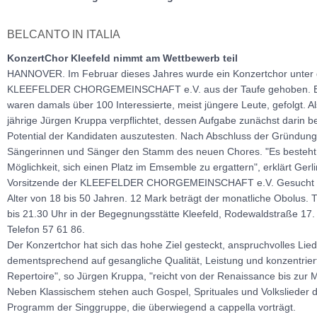
BELCANTO IN ITALIA
KonzertChor Kleefeld nimmt am Wettbewerb teil
HANNOVER. Im Februar dieses Jahres wurde ein Konzertchor unter
KLEEFELDER CHORGEMEINSCHAFT e.V. aus der Taufe gehoben. Ein
waren damals über 100 Interessierte, meist jüngere Leute, gefolgt. Al
jährige Jürgen Kruppa verpflichtet, dessen Aufgabe zunächst darin b
Potential der Kandidaten auszutesten. Nach Abschluss der Gründun
Sängerinnen und Sänger den Stamm des neuen Chores. "Es besteht 
Möglichkeit, sich einen Platz im Emsemble zu ergattern", erklärt Gerl
Vorsitzende der KLEEFELDER CHORGEMEINSCHAFT e.V. Gesucht w
Alter von 18 bis 50 Jahren. 12 Mark beträgt der monatliche Obolus. T
bis 21.30 Uhr in der Begegnungsstätte Kleefeld, Rodewaldstraße 17.
Telefon 57 61 86.
Der Konzertchor hat sich das hohe Ziel gesteckt, anspruchvolles Lie
dementsprechend auf gesangliche Qualität, Leistung und konzentriert
Repertoire", so Jürgen Kruppa, "reicht von der Renaissance bis zur 
Neben Klassischem stehen auch Gospel, Sprituales und Volkslieder 
Programm der Singgruppe, die überwiegend a cappella vorträgt.