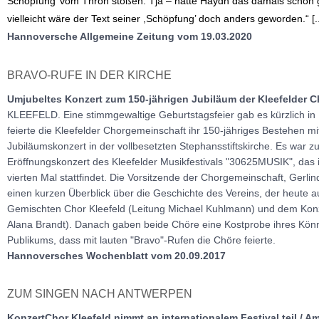
Schöpfung’ vom Thron stoßen. Tja – hätte Haydn das damals schon 
vielleicht wäre der Text seiner ,Schöpfung’ doch anders geworden.“ [..
Hannoversche Allgemeine Zeitung vom 19.03.2020
BRAVO-RUFE IN DER KIRCHE
Umjubeltes Konzert zum 150-jährigen Jubiläum der Kleefelder 
KLEEFELD. Eine stimmgewaltige Geburtstagsfeier gab es kürzlich in
feierte die Kleefelder Chorgemeinschaft ihr 150-jähriges Bestehen m
Jubiläumskonzert in der vollbesetzten Stephansstiftskirche. Es war z
Eröffnungskonzert des Kleefelder Musikfestivals "30625MUSIK", das 
vierten Mal stattfindet. Die Vorsitzende der Chorgemeinschaft, Gerli
einen kurzen Überblick über die Geschichte des Vereins, der heute 
Gemischten Chor Kleefeld (Leitung Michael Kuhlmann) und dem Konz
Alana Brandt). Danach gaben beide Chöre eine Kostprobe ihres Kön
Publikums, dass mit lauten "Bravo"-Rufen die Chöre feierte.
Hannoversches Wochenblatt vom 20.09.2017
ZUM SINGEN NACH ANTWERPEN
KonzertChor Kleefeld nimmt an internationalem Festival teil / Am 