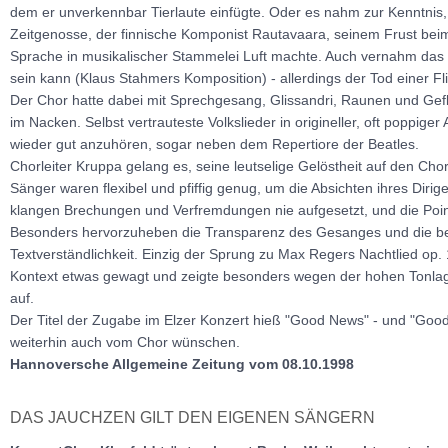
dem er unverkennbar Tierlaute einfügte. Oder es nahm zur Kenntnis,
Zeitgenosse, der finnische Komponist Rautavaara, seinem Frust bei
Sprache in musikalischer Stammelei Luft machte. Auch vernahm das
sein kann (Klaus Stahmers Komposition) - allerdings der Tod einer 
Der Chor hatte dabei mit Sprechgesang, Glissandri, Raunen und Gefl
im Nacken. Selbst vertrauteste Volkslieder in origineller, oft poppig
wieder gut anzuhören, sogar neben dem Repertiore der Beatles.
Chorleiter Kruppa gelang es, seine leutselige Gelöstheit auf den Cho
Sänger waren flexibel und pfiffig genug, um die Absichten ihres Dir
klangen Brechungen und Verfremdungen nie aufgesetzt, und die Poin
Besonders hervorzuheben die Transparenz des Gesanges und die bei
Textverständlichkeit. Einzig der Sprung zu Max Regers Nachtlied op.
Kontext etwas gewagt und zeigte besonders wegen der hohen Tonla
auf.
Der Titel der Zugabe im Elzer Konzert hieß "Good News" - und "Goo
weiterhin auch vom Chor wünschen.
Hannoversche Allgemeine Zeitung vom 08.10.1998
DAS JAUCHZEN GILT DEN EIGENEN SÄNGERN