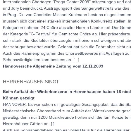
Internationalen Chortagen "Praga Cantat 2009" mitgesungen und da
und Jury beeindruckt. Austragungsort des Sängerwettstreits war das
in Prag. Die von Chorleiter Michael Kuhlmann bestens eingestimmt
mussten sich dort einer starken internationalen Konkurrenz stellen: I
Kategorien nahmen 24 Chöre aus aller Herren Länder teil. Der Gemisc
der Kategorie "G-Festival" für Gemischte Chöre an. Hier präsentierte
sehr stark; die Kleefelder überzeugten mit einem schwierigen und a
der sehr gut bewertet wurde. Gelohnt hat sich die Fahrt aber nicht nu
Auch das Rahmenprogramm des Chorwettbewerbs mit Ausflügen zu d
Sehenswürdigkeiten kam bestens an. [...]
Hannoversche Allgemeine Zeitung vom 12.11.2009
HERRENHAUSEN SINGT
Beim Auftakt der Winterkonzerte in Herrenhausen haben 18 nie
Können gezeigt
HANNOVER. Es war schon ein gewaltiges Gesangspaket, das die St
Niedersächsische Chorverband zum Auftakt der Winterkonzerte geschn
gewaltig, denn nur 1200 Musikfreunde hörten sich die fünf Konzerte i
Herrenhäuser Gärten an. [ ]
Auch am Sonnabendabend gab es volles Haus für die Herrenhäuser