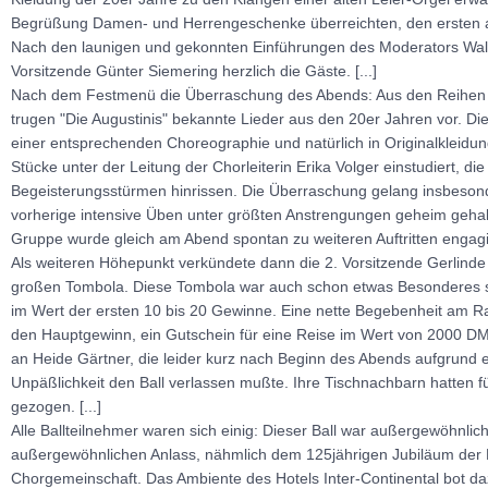
Begrüßung Damen- und Herrengeschenke überreichten, den ersten a
Nach den launigen und gekonnten Einführungen des Moderators Walt
Vorsitzende Günter Siemering herzlich die Gäste. [...]
Nach dem Festmenü die Überraschung des Abends: Aus den Reihen
trugen "Die Augustinis" bekannte Lieder aus den 20er Jahren vor. Die
einer entsprechenden Choreographie und natürlich in Originalkleidun
Stücke unter der Leitung der Chorleiterin Erika Volger einstudiert, d
Begeisterungsstürmen hinrissen. Die Überraschung gelang insbesond
vorherige intensive Üben unter größten Anstrengungen geheim gehal
Gruppe wurde gleich am Abend spontan zu weiteren Auftritten engagier
Als weiteren Höhepunkt verkündete dann die 2. Vorsitzende Gerlinde
großen Tombola. Diese Tombola war auch schon etwas Besonderes 
im Wert der ersten 10 bis 20 Gewinne. Eine nette Begebenheit am R
den Hauptgewinn, ein Gutschein für eine Reise im Wert von 2000 D
an Heide Gärtner, die leider kurz nach Beginn des Abends aufgrund e
Unpäßlichkeit den Ball verlassen mußte. Ihre Tischnachbarn hatten 
gezogen. [...]
Alle Ballteilnehmer waren sich einig: Dieser Ball war außergewöhnl
außergewöhnlichen Anlass, nähmlich dem 125jährigen Jubiläum der 
Chorgemeinschaft. Das Ambiente des Hotels Inter-Continental bot d