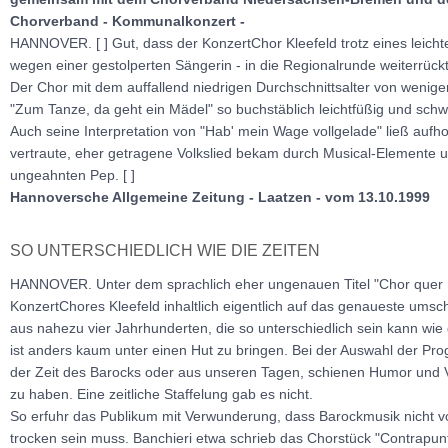
Chorverband - Kommunalkonzert -
HANNOVER. [ ] Gut, dass der KonzertChor Kleefeld trotz eines leich
wegen einer gestolperten Sängerin - in die Regionalrunde weiterrückt
Der Chor mit dem auffallend niedrigen Durchschnittsalter von weniger
"Zum Tanze, da geht ein Mädel" so buchstäblich leichtfüßig und schwu
Auch seine Interpretation von "Hab' mein Wage vollgelade" ließ aufh
vertraute, eher getragene Volkslied bekam durch Musical-Elemente
ungeahnten Pep. [ ]
Hannoversche Allgemeine Zeitung - Laatzen - vom 13.10.1999
SO UNTERSCHIEDLICH WIE DIE ZEITEN
HANNOVER. Unter dem sprachlich eher ungenauen Titel "Chor quer B
KonzertChores Kleefeld inhaltlich eigentlich auf das genaueste ums
aus nahezu vier Jahrhunderten, die so unterschiedlich sein kann wie 
ist anders kaum unter einen Hut zu bringen. Bei der Auswahl der P
der Zeit des Barocks oder aus unseren Tagen, schienen Humor und V
zu haben. Eine zeitliche Staffelung gab es nicht.
So erfuhr das Publikum mit Verwunderung, dass Barockmusik nicht v
trocken sein muss. Banchieri etwa schrieb das Chorstück "Contrapunto