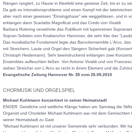
Rängen rangiert, zu Hause in Kleefeld eine gewisse Zeit, bis er zu 
Da gab es Intonationsprobleme und einen Kampf mit der lateinischen A
aber nach einer gewissen "Einsingphase" wie weggeblasen, und in 
erklangen dann Scarlattis Magnificat und das Credo von Vivaldi.
Barbara Rotering verwöhnte das Publikum mit lupenreinen Sopranarie
Sopran-Solisten vom Knabenchor Hannover, die sehr klar das "Lauda
Das musikalische Fundament legte das Barockensemble L'Arco, das 
mit Streichern, Laute und Orgel den Sängern Sicherheit gab (Konzert
Christoph Heidemann). Sehr beeindruckend erklangen zwei Konzertstü
Ensembles aufleuchten ließen. Von Antonio Vivaldi und von Frances
sieben Streicher von L'Arco so recht in ihrem Element und die Zuhörer 
Evangelische Zeitung Hannover Nr. 38 vom 26.09.2010
CHORMUSIK UND ORGELSPIEL
Michael Kuhlmann konzertiert in seiner Heimatstadt
ENGER. Geistliche und weltliche Klänge haben am Samstag die Stiftski
Organist und Chorleiter Michael Kuhlmann war mit dem Gemischten C
seiner Heimatstadt zu Gast.
"Michael Kuhlmann ist mit unserer Gemeinde sehr verbunden. Wir ha