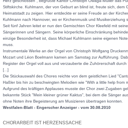
Herz geschlossen", begrüßte Kantor Christoph Owaga-Müller das Publ
Stiftskirche. Kuhlmann, der von Geburt an blind ist, freute sich, de
Heimatstadt zu zeigen. Hier entdeckte er seine Freude an der Kirche
Kuhlmann nach Hannover, wo er Kirchenmusik und Musikerziehung st
Seit fünf Jahren leitet er nun den Gemischten Chor Kleefeld mit sein
Sängerinnen und Sängern. Seine körperliche Einschränkung behindert
einzige Besonderheit ist, dass Michael Kuhlmann seine eigenen Noten
muss.
Instrumentale Werke an der Orgel von Christoph Wolfgang Drucken
Mozart und Léon Boelmann kamen am Samstag zur Aufführung. Dabe
Register der Orgel voll aus und verzauberte die Zuhörerschaft durch
[...]
Die Stückauswahl des Chores reichte von dem geistlichen Lied "Can
Haßler bis hin zu beschwingten Melodien wie "With a little help from my
Aufgrund des kräftigen Applauses musste der Chor zwei Zugaben ge
bekannte Stück "Mein kleiner grüner Kaktus", bei dem die Sänger au
ohne Noten ihre Begeisterung am Musizieren übertragen konnten.
Westfalen-Blatt - Engerscher Anzeiger - vom 30.08.2010
CHORARBEIT IST HERZENSSACHE