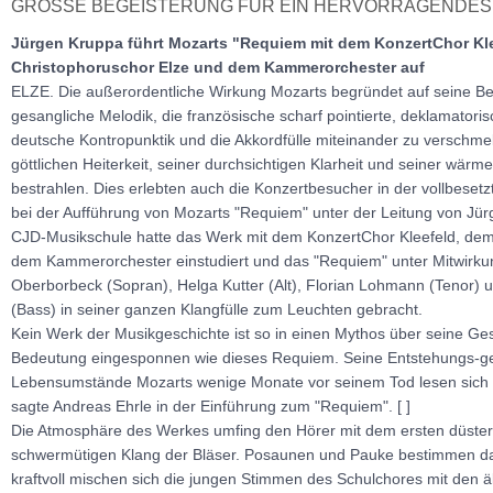
GROSSE BEGEISTERUNG FÜR EIN HERVORRAGENDES 
Jürgen Kruppa führt Mozarts "Requiem mit dem KonzertChor Kl
Christophoruschor Elze und dem Kammerorchester auf
ELZE. Die außerordentliche Wirkung Mozarts begründet auf seine Beg
gesangliche Melodik, die französische scharf pointierte, deklamatori
deutsche Kontropunktik und die Akkordfülle miteinander zu verschmel
göttlichen Heiterkeit, seiner durchsichtigen Klarheit und seiner wärm
bestrahlen. Dies erlebten auch die Konzertbesucher in der vollbeset
bei der Aufführung von Mozarts "Requiem" unter der Leitung von Jür
CJD-Musikschule hatte das Werk mit dem KonzertChor Kleefeld, dem
dem Kammerorchester einstudiert und das "Requiem" unter Mitwirkun
Oberborbeck (Sopran), Helga Kutter (Alt), Florian Lohmann (Tenor) 
(Bass) in seiner ganzen Klangfülle zum Leuchten gebracht.
Kein Werk der Musikgeschichte ist so in einen Mythos über seine Ge
Bedeutung eingesponnen wie dieses Requiem. Seine Entstehungs-ge
Lebensumstände Mozarts wenige Monate vor seinem Tod lesen sich
sagte Andreas Ehrle in der Einführung zum "Requiem". [ ]
Die Atmosphäre des Werkes umfing den Hörer mit dem ersten düster
schwermütigen Klang der Bläser. Posaunen und Pauke bestimmen das
kraftvoll mischen sich die jungen Stimmen des Schulchores mit den 