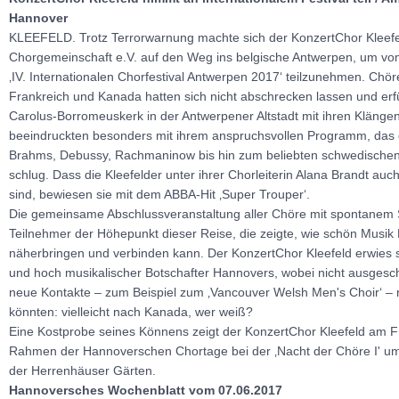
Hannover
KLEEFELD. Trotz Terrorwarnung machte sich der KonzertChor Kleefel
Chorgemeinschaft e.V. auf den Weg ins belgische Antwerpen, um vom
‚IV. Internationalen Chorfestival Antwerpen 2017‘ teilzunehmen. Chö
Frankreich und Kanada hatten sich nicht abschrecken lassen und erfü
Carolus-Borromeuskerk in der Antwerpener Altstadt mit ihren Klänge
beeindruckten besonders mit ihrem anspruchsvollen Programm, das 
Brahms, Debussy, Rachmaninow bis hin zum beliebten schwedisch
schlug. Dass die Kleefelder unter ihrer Chorleiterin Alana Brandt au
sind, bewiesen sie mit dem ABBA-Hit ‚Super Trouper‘.
Die gemeinsame Abschlussveranstaltung aller Chöre mit spontanem S
Teilnehmer der Höhepunkt dieser Reise, die zeigte, wie schön Musi
näherbringen und verbinden kann. Der KonzertChor Kleefeld erwies s
und hoch musikalischer Botschafter Hannovers, wobei nicht ausgesch
neue Kontakte – zum Beispiel zum ‚Vancouver Welsh Men's Choir‘ –
könnten: vielleicht nach Kanada, wer weiß?
Eine Kostprobe seines Könnens zeigt der KonzertChor Kleefeld am Fr
Rahmen der Hannoverschen Chortage bei der ‚Nacht der Chöre I' um
der Herrenhäuser Gärten.
Hannoversches Wochenblatt vom 07.06.2017