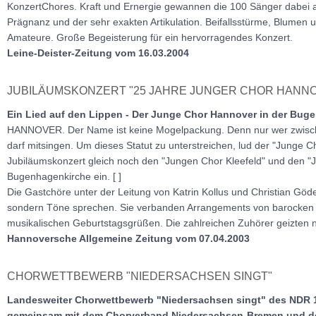
KonzertChores. Kraft und Ernergie gewannen die 100 Sänger dabei 
Prägnanz und der sehr exakten Artikulation. Beifallsstürme, Blumen u
Amateure. Große Begeisterung für ein hervorragendes Konzert.
Leine-Deister-Zeitung vom 16.03.2004
JUBILÄUMSKONZERT "25 JAHRE JUNGER CHOR HANN
Ein Lied auf den Lippen - Der Junge Chor Hannover in der Bug
HANNOVER. Der Name ist keine Mogelpackung. Denn nur wer zwischen
darf mitsingen. Um dieses Statut zu unterstreichen, lud der "Junge
Jubiläumskonzert gleich noch den "Jungen Chor Kleefeld" und den "
Bugenhagenkirche ein. [ ]
Die Gastchöre unter der Leitung von Katrin Kollus und Christian Göd
sondern Töne sprechen. Sie verbanden Arrangements von barocken 
musikalischen Geburtstagsgrüßen. Die zahlreichen Zuhörer geizten nic
Hannoversche Allgemeine Zeitung vom 07.04.2003
CHORWETTBEWERB "NIEDERSACHSEN SINGT"
Landesweiter Chorwettbewerb "Niedersachsen singt" des NDR 
gemeinsam mit dem Chorverband Niedersachsen-Bremen und d