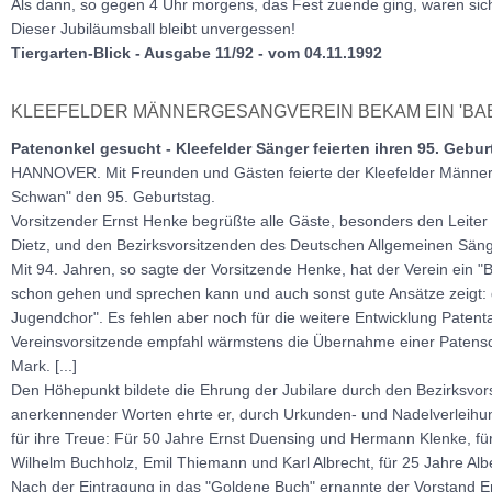
Als dann, so gegen 4 Uhr morgens, das Fest zuende ging, waren sich 
Dieser Jubiläumsball bleibt unvergessen!
Tiergarten-Blick - Ausgabe 11/92 - vom 04.11.1992
KLEEFELDER MÄNNERGESANGVEREIN BEKAM EIN 'BA
Patenonkel gesucht - Kleefelder Sänger feierten ihren 95. Gebur
HANNOVER. Mit Freunden und Gästen feierte der Kleefelder Männe
Schwan" den 95. Geburtstag.
Vorsitzender Ernst Henke begrüßte alle Gäste, besonders den Leiter
Dietz, und den Bezirksvorsitzenden des Deutschen Allgemeinen Sänge
Mit 94. Jahren, so sagte der Vorsitzende Henke, hat der Verein ein 
schon gehen und sprechen kann und auch sonst gute Ansätze zeigt: 
Jugendchor". Es fehlen aber noch für die weitere Entwicklung Paten
Vereinsvorsitzende empfahl wärmstens die Übernahme einer Patensch
Mark. [...]
Den Höhepunkt bildete die Ehrung der Jubilare durch den Bezirksvor
anerkennender Worten ehrte er, durch Urkunden- und Nadelverleihu
für ihre Treue: Für 50 Jahre Ernst Duensing und Hermann Klenke, für
Wilhelm Buchholz, Emil Thiemann und Karl Albrecht, für 25 Jahre Alb
Nach der Eintragung in das "Goldene Buch" ernannte der Vorstand 