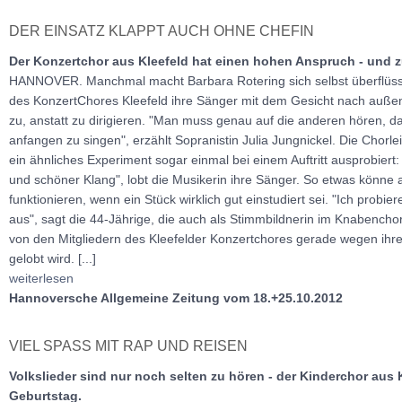
DER EINSATZ KLAPPT AUCH OHNE CHEFIN
Der Konzertchor aus Kleefeld hat einen hohen Anspruch - und
HANNOVER. Manchmal macht Barbara Rotering sich selbst überflüssig.
des KonzertChores Kleefeld ihre Sänger mit dem Gesicht nach außen 
zu, anstatt zu dirigieren. "Man muss genau auf die anderen hören, 
anfangen zu singen", erzählt Sopranistin Julia Jungnickel. Die Chorle
ein ähnliches Experiment sogar einmal bei einem Auftritt ausprobiert:
und schöner Klang", lobt die Musikerin ihre Sänger. So etwas könne 
funktionieren, wenn ein Stück wirklich gut einstudiert sei. "Ich probi
aus", sagt die 44-Jährige, die auch als Stimmbildnerin im Knabenchor
von den Mitgliedern des Kleefelder Konzertchores gerade wegen ih
gelobt wird. [...]
weiterlesen
Hannoversche Allgemeine Zeitung vom 18.+25.10.2012
VIEL SPASS MIT RAP UND REISEN
Volkslieder sind nur noch selten zu hören - der Kinderchor aus K
Geburtstag.