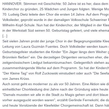
HANNOVER. Stimmen mit Geschichte: 50 Jahre ist es her, dass dem Au
Kinderchor zu gründen, 25 Mädchen und Jungen folgten. Wenige Mon
70. Ludwig Dietz leitete den Chor die ersten 14 Jahre. Auf dem Prog
Volkslieder, geprobt wurde in der damaligen Volksschule Schweriner P
Wilhelm-Kopf-Schule. Nun hat der Kinderchor, der Mitglied in der Kle
in der Werkstatt Süd seinen 50. Geburtstag gefeiert, und viele ehemali
[...]
Seit vielen Jahren probt der junge Chor in der Begegnungsstätte Kleef
Leitung von Laura Guzmán Fuentes. Doch Volkslieder werden kaum n
Geburtstagsfeier studierten die Kinder "Ein Jäger längs dem Weiher 
Brünnlein fließen" ein. Die derzeitigen Dirigenten versuchen eher, die
zeitgenössischem Liedgut bekanntzumachen. Gelegentlich stehen a
zusammenhängende Werke auf dem Programm. So hat der Kindercho
"Der Kleine Tag" von Rolf Zuckowski einstudiert oder auch "Die Seefa
von James Krüss.
Auch sonst geht es moderner zu als vor 50 Jahren. Eine Aktion wie d
einheitlicher Chorkleidung drei Jahre nach der Gründung wäre heute
"Damals mussten wir alle in die Stadt zu Magis gehen und dort blaue
vorher ausgeguckt worden waren", erzählt Gerlinde Fernekohl, die 
und heute Vorsitzende der Kleefelder Chorgemeinschaft ist. Dann hät