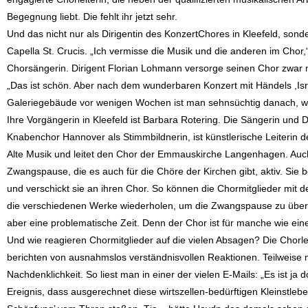
Begegnung liebt. Die fehlt ihr jetzt sehr.
Und das nicht nur als Dirigentin des KonzertChores in Kleefeld, sond
Capella St. Crucis. „Ich vermisse die Musik und die anderen im Chor,“
Chorsängerin. Dirigent Florian Lohmann versorge seinen Chor zwar 
„Das ist schön. Aber nach dem wunderbaren Konzert mit Händels ,Isra
Galeriegebäude vor wenigen Wochen ist man sehnsüchtig danach, we
Ihre Vorgängerin in Kleefeld ist Barbara Rotering. Die Sängerin und D
Knabenchor Hannover als Stimmbildnerin, ist künstlerische Leiterin d
Alte Musik und leitet den Chor der Emmauskirche Langenhagen. Auch s
Zwangspause, die es auch für die Chöre der Kirchen gibt, aktiv. Sie
und verschickt sie an ihren Chor. So können die Chormitglieder mit 
die verschiedenen Werke wiederholen, um die Zwangspause zu überbr
aber eine problematische Zeit. Denn der Chor ist für manche wie eine F
Und wie reagieren Chormitglieder auf die vielen Absagen? Die Chorle
berichten von ausnahmslos verständnisvollen Reaktionen. Teilweise
Nachdenklichkeit. So liest man in einer der vielen E-Mails: „Es ist j
Ereignis, dass ausgerechnet diese wirtszellen-bedürftigen Kleinstleb