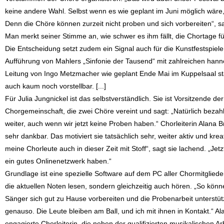
keine andere Wahl. Selbst wenn es wie geplant im Juni möglich wäre
Denn die Chöre können zurzeit nicht proben und sich vorbereiten“, sa
Man merkt seiner Stimme an, wie schwer es ihm fällt, die Chortage f
Die Entscheidung setzt zudem ein Signal auch für die Kunstfestspie
Aufführung von Mahlers „Sinfonie der Tausend“ mit zahlreichen han
Leitung von Ingo Metzmacher wie geplant Ende Mai im Kuppelsaal stat
auch kaum noch vorstellbar. [...]
Für Julia Jungnickel ist das selbstverständlich. Sie ist Vorsitzende de
Chorgemeinschaft, die zwei Chöre vereint und sagt: „Natürlich bezah
weiter, auch wenn wir jetzt keine Proben haben.“ Chorleiterin Alana Br
sehr dankbar. Das motiviert sie tatsächlich sehr, weiter aktiv und kreat
meine Chorleute auch in dieser Zeit mit Stoff“, sagt sie lachend. „Jetz
ein gutes Onlinenetzwerk haben.“
Grundlage ist eine spezielle Software auf dem PC aller Chormitgliede
die aktuellen Noten lesen, sondern gleichzeitig auch hören. „So kön
Sänger sich gut zu Hause vorbereiten und die Probenarbeit unterstüt
genauso. Die Leute bleiben am Ball, und ich mit ihnen in Kontakt.“ Al
engagierte Chorleiterin, die neben der qualifizierten musikalischen A