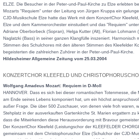
ELZE. Die Besucher in der Peter-und-Paul-Kirche zu Elze erlebten be
Mozarts "Requiem" unter der Leitung von Jürgen Kruppa ein gelungen
CJD-Musikschule Elze hatte das Werk mit dem KonzertChor Kleefeld
Elze und dem Kammerorchester einstudiert und das "Requiem" unter 
Adriane Oberborbeck (Sopran), Helga Kutter (Alt), Florian Lohmann 
Naglatzki (Bass) in seiner ganzen Klangfülle inszeniert. Harmonisch 
Stimmen des Schulchores mit den älteren Stimmen des Kleefelder K
begeisterten die zahlreichen Zuhörer in der Peter-und-Paul-Kirche.
Hildesheimer Allgemeine Zeitung vom 25.03.2004
KONZERTCHOR KLEEFELD UND CHRISTOPHORUSCHO
Wolfgang Amadeus Mozart: Requiem in D-Moll
HANNOVER. Dass es sich bei dieser romantischen Totenmesse, die Mo
am Ende seines Lebens komponiert hat, um ein höchst anspruchsvoll
außer Frage. Die über 500 Zuschauer, von denen viele froh waren, 
Stehplatz in der ausverkauften Gartenkirche St. Marien ergattern zu 
dass die Mitwirkenden diese Herausvorderung mit Bravour gemeister
Der KonzertChor Kleefeld (Leistungschor der KLEEFELDER CHOR
gemeinsam mit dem Christophoruschor Elze (Schulchor der CJD-Musi