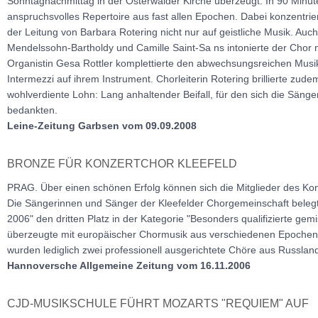
Sonntagnachmittag in der Osterwalder Kirche überzeugt. In 90 Minute
anspruchsvolles Repertoire aus fast allen Epochen. Dabei konzentrie
der Leitung von Barbara Rotering nicht nur auf geistliche Musik. Auch
Mendelssohn-Bartholdy und Camille Saint-Sa ns intonierte der Chor mi
Organistin Gesa Rottler komplettierte den abwechsungsreichen Musi
Intermezzi auf ihrem Instrument. Chorleiterin Rotering brillierte zude
wohlverdiente Lohn: Lang anhaltender Beifall, für den sich die Sänge
bedankten.
Leine-Zeitung Garbsen vom 09.09.2008
BRONZE FÜR KONZERTCHOR KLEEFELD
PRAG. Über einen schönen Erfolg können sich die Mitglieder des Kon
Die Sängerinnen und Sänger der Kleefelder Chorgemeinschaft beleg
2006" den dritten Platz in der Kategorie "Besonders qualifizierte ge
überzeugte mit europäischer Chormusik aus verschiedenen Epochen
wurden lediglich zwei professionell ausgerichtete Chöre aus Russlan
Hannoversche Allgemeine Zeitung vom 16.11.2006
CJD-MUSIKSCHULE FÜHRT MOZARTS "REQUIEM" AUF