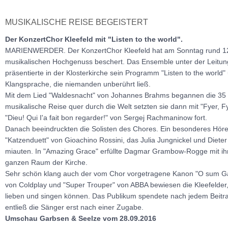
MUSIKALISCHE REISE BEGEISTERT
Der KonzertChor Kleefeld mit "Listen to the world".
MARIENWERDER. Der KonzertChor Kleefeld hat am Sonntag rund 1
musikalischen Hochgenuss beschert. Das Ensemble unter der Leitun
präsentierte in der Klosterkirche sein Programm "Listen to the world"
Klangsprache, die niemanden unberührt ließ.
Mit dem Lied "Waldesnacht" von Johannes Brahms begannen die 35 
musikalische Reise quer durch die Welt setzten sie dann mit "Fyer, 
"Dieu! Qui I'a fait bon regarder!" von Sergej Rachmaninow fort.
Danach beeindruckten die Solisten des Chores. Ein besonderes Höre
"Katzenduett" von Gioachino Rossini, das Julia Jungnickel und Diete
miauten. In "Amazing Grace" erfüllte Dagmar Grambow-Rogge mit ih
ganzen Raum der Kirche.
Sehr schön klang auch der vom Chor vorgetragene Kanon "O sum Gali
von Coldplay und "Super Trouper" von ABBA bewiesen die Kleefelder
lieben und singen können. Das Publikum spendete nach jedem Beitra
entließ die Sänger erst nach einer Zugabe.
Umschau Garbsen & Seelze vom 28.09.2016