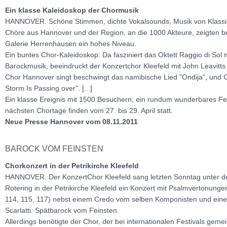
Ein klasse Kaleidoskop der Chormusik
HANNOVER. Schöne Stimmen, dichte Vokalsounds, Musik von Klassik
Chöre aus Hannover und der Region, an die 1000 Akteure, zeigten b
Galerie Herrenhausen ein hohes Niveau.
Ein buntes Chor-Kaleidoskop: Da fasziniert das Oktett Raggio di Sol
Barockmusik, beeindruckt der Konzertchor Kleefeld mit John Leavitts 
Chor Hannover singt beschwingt das namibische Lied "Ondija", und
Storm Is Passing over". [...]
Ein klasse Ereignis mit 1500 Besuchern, ein rundum wunderbares Fest
nächsten Chortage finden vom 27. bis 29. April statt.
Neue Presse Hannover vom 08.11.2011
BAROCK VOM FEINSTEN
Chorkonzert in der Petrikirche Kleefeld
HANNOVER. Der KonzertChor Kleefeld sang letzten Sonntag unter de
Rotering in der Petrikirche Kleefeld ein Konzert mit Psalmvertonunge
114, 115, 117) nebst einem Credo vom selben Komponisten und ein
Scarlatti. Spätbarock vom Feinsten.
Allerdings benötigte der Chor, der bei internationalen Festivals geme