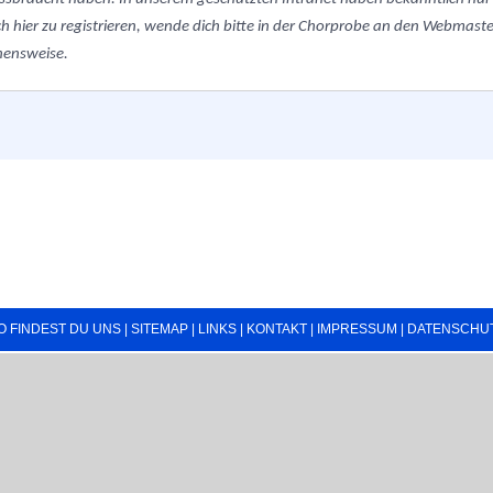
h hier zu registrieren, wende dich bitte in der Chorprobe an den Webmaster.
hensweise.
O FINDEST DU UNS
|
SITEMAP
|
LINKS
|
KONTAKT
|
IMPRESSUM
|
DATENSCHU