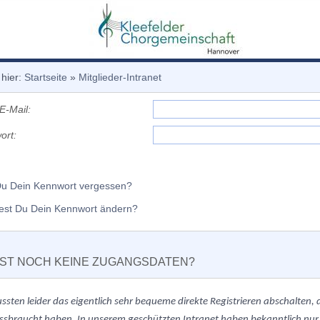
 hier:
Startseite
»
Mitglieder-Intranet
E-Mail:
ort:
Du Dein Kennwort vergessen?
est Du Dein Kennwort ändern?
ST NOCH KEINE ZUGANGSDATEN?
ussten
leider
das eigentlich sehr bequeme direkte Registrieren abschalten
ssbraucht haben. In unserem geschützten Intranet haben bekanntlich nur