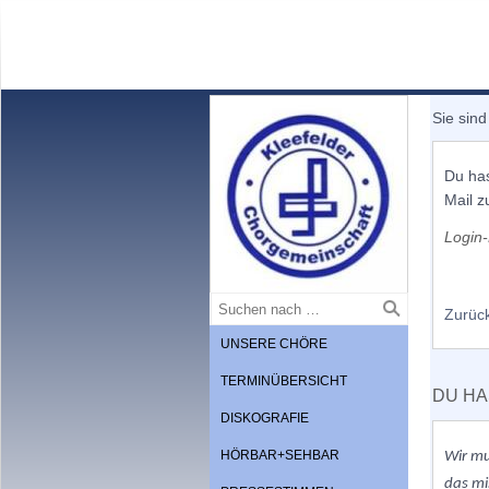
Sie sind
Du has
Mail z
Login-
Zurüc
UNSERE CHÖRE
TERMINÜBERSICHT
DU HA
DISKOGRAFIE
HÖRBAR+SEHBAR
Wir m
das mi