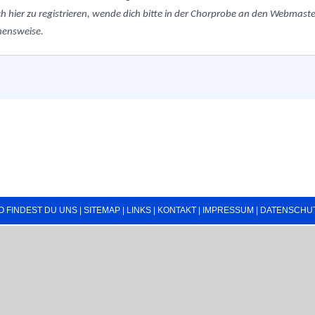
h hier zu registrieren, wende dich bitte in der Chorprobe an den Webmaster.
hensweise.
O FINDEST DU UNS
|
SITEMAP
|
LINKS
|
KONTAKT
|
IMPRESSUM
|
DATENSCHU