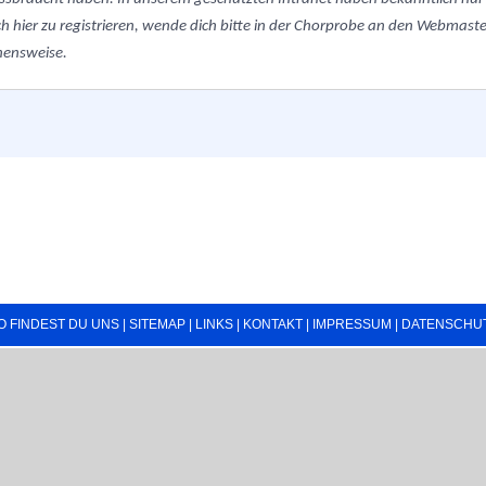
h hier zu registrieren, wende dich bitte in der Chorprobe an den Webmaster.
hensweise.
O FINDEST DU UNS
|
SITEMAP
|
LINKS
|
KONTAKT
|
IMPRESSUM
|
DATENSCHU