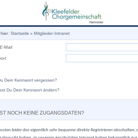
 hier:
Startseite
»
Mitglieder-Intranet
E-Mail:
ort:
Du Dein Kennwort vergessen?
est Du Dein Kennwort ändern?
ST NOCH KEINE ZUGANGSDATEN?
ussten
leider
das eigentlich sehr bequeme direkte Registrieren abschalten
ssbraucht haben. In unserem geschützten Intranet haben bekanntlich nur