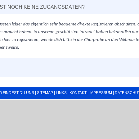
ST NOCH KEINE ZUGANGSDATEN?
ussten
leider
das eigentlich sehr bequeme direkte Registrieren abschalten
ssbraucht haben. In unserem geschützten Intranet haben bekanntlich nur
h hier zu registrieren, wende dich bitte in der Chorprobe an den Webmaster.
hensweise.
O FINDEST DU UNS
|
SITEMAP
|
LINKS
|
KONTAKT
|
IMPRESSUM
|
DATENSCHU